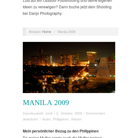
Lust auf ein Outdoor Fotoshooting und deine eigenen
Ideen zu verewigen? Dann buche jetzt dein Shooting
bei Danjo Photography.
Browse:
Home
/
Manila 2009
MANILA 2009
Danniesabeth Jordi
/
2. Oktober 2009
/
Kommentare
für
deaktiviert
/
Asien
,
Philippinen
,
Reisen
Manila
2009
Mein persönlicher Bezug zu den Philippinen
Da meine Mutter, sowie auch die Mutter meines