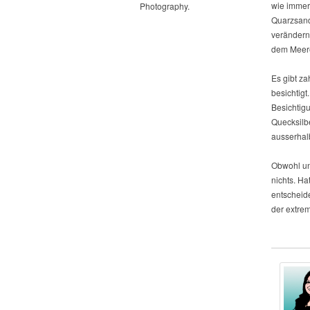
wie immer 
Photography.
Quarzsand
verändern.
dem Meere
Es gibt za
besichtigt
Besichtig
Quecksilb
ausserhal
Obwohl uns
nichts. Ha
entscheide
der extrem