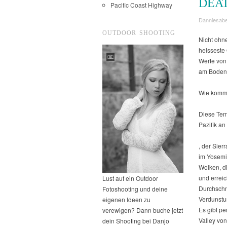
DEA
Pacific Coast Highway
Danniesabe
OUTDOOR SHOOTING
Nicht ohne
heisseste 
Werte von
am Boden 
Wie kommt
Diese Temp
Pazifik a
buyantibio
, der Sie
im Yosemi
Wolken, d
und erreic
Lust auf ein Outdoor
Durchschni
Fotoshooting und deine
Verdunstun
eigenen Ideen zu
Es gibt p
verewigen? Dann buche jetzt
Valley von
dein Shooting bei Danjo