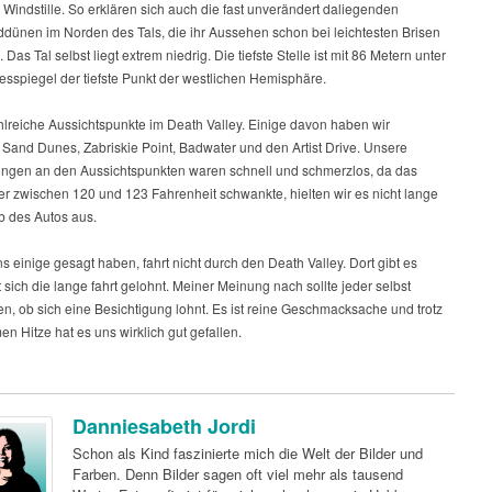
Windstille. So erklären sich auch die fast unverändert daliegenden
dünen im Norden des Tals, die ihr Aussehen schon bei leichtesten Brisen
 Das Tal selbst liegt extrem niedrig. Die tiefste Stelle ist mit 86 Metern unter
sspiegel der tiefste Punkt der westlichen Hemisphäre.
hlreiche Aussichtspunkte im Death Valley. Einige davon haben wir
. Sand Dunes, Zabriskie Point, Badwater und den Artist Drive. Unsere
ungen an den Aussichtspunkten waren schnell und schmerzlos, da das
er zwischen 120 und 123 Fahrenheit schwankte, hielten wir es nicht lange
b des Autos aus.
 einige gesagt haben, fahrt nicht durch den Death Valley. Dort gibt es
t sich die lange fahrt gelohnt. Meiner Meinung nach sollte jeder selbst
n, ob sich eine Besichtigung lohnt. Es ist reine Geschmacksache und trotz
en Hitze hat es uns wirklich gut gefallen.
Danniesabeth Jordi
Schon als Kind faszinierte mich die Welt der Bilder und
Farben. Denn Bilder sagen oft viel mehr als tausend